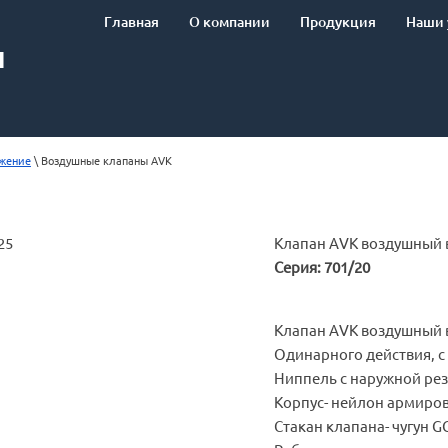
Главная
О компании
Продукция
Наши 
Ы
жение
 \ Воздушные клапаны AVK
25
Клапан AVK воздушный в
Серия: 701/20
Клапан AVK воздушный 
Одинарного действия, 
Ниппель с наружной резьб
Корпус- нейлон армиро
Стакан клапана- чугун G