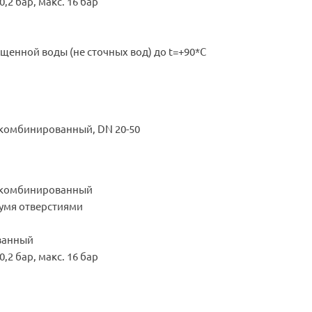
,2 бар, макс. 16 бар
щенной воды (не сточных вод) до t=+90*С
комбинированный, DN 20-50
 комбинированный
вумя отверстиями
ванный
,2 бар, макс. 16 бар