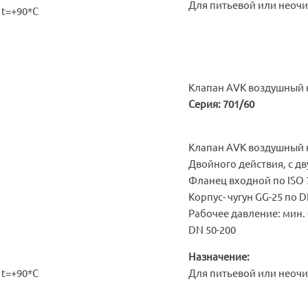
Для питьевой или неочи
 t=+90*С
Клапан AVK воздушный 
Серия: 701/60
Клапан AVK воздушный
Двойного действия, с д
Фланец входной по ISO 7
Корпус- чугун GG-25 по D
Рабочее давление: мин. 0
DN 50-200
Назначение:
 t=+90*С
Для питьевой или неочи