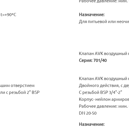
Рабочее давление: мин. 0
 t=+90*С
Назначение:
Для питьевой или неочи
Клапан AVK воздушный 
Серия: 701/40
Клапан AVK воздушный
льшим отверстием
Двойного действия, с д
или с резьбой 2” BSP
С резьбой BSP 3/4"-2"
Корпус- нейлон армиро
Рабочее давление: мин. 0
DN 20-50
Назначение: