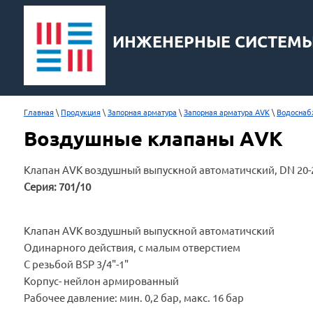
ИНЖЕНЕРНЫЕ СИСТЕМ
Главная
 \ 
Продукция
 \ 
Запорная арматура
 \ 
Запорная арматура AVK
 \ 
Водоснаб
Воздушные клапаны AVK
Клапан AVK воздушный выпускной автоматичский, DN 20-
Серия: 701/10
Клапан AVK воздушный выпускной автоматичский
Одинарного действия, с малым отверстием
С резьбой BSP 3/4"-1"
Корпус- нейлон армированный
Рабочее давление: мин. 0,2 бар, макс. 16 бар