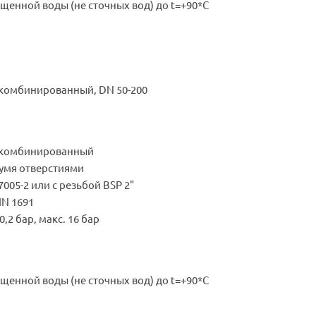
щенной воды (не сточных вод) до t=+90*С
комбинированный, DN 50-200
 комбинированный
вумя отверстиями
005-2 или с резьбой BSP 2"
IN 1691
,2 бар, макс. 16 бар
щенной воды (не сточных вод) до t=+90*С