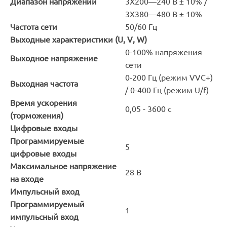
Диапазон напряжений
3Х200—240 В ± 10% /
3Х380—480 В ± 10%
Частота сети
50/60 Гц
Выходные характеристики (U, V, W)
0-100% напряжения
Выходное напряжение
сети
0-200 Гц (режим VVC+)
Выходная частота
/ 0-400 Гц (режим U/f)
Время ускорения
0,05 - 3600 с
(торможения)
Цифровые входы
Программируемые
5
цифровые входы
Максимальное напряжение
28 В
на входе
Импульсный вход
Программируемый
1
импульсный вход